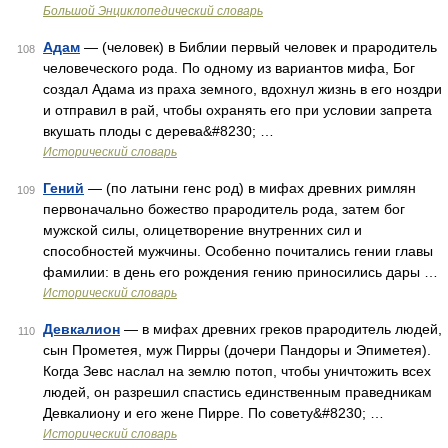
Большой Энциклопедический словарь
Адам
— (человек) в Библии первый человек и прародитель
108
человеческого рода. По одному из вариантов мифа, Бог
создал Адама из праха земного, вдохнул жизнь в его ноздри
и отправил в рай, чтобы охранять его при условии запрета
вкушать плоды с дерева&#8230; …
Исторический словарь
Гений
— (по латыни генс род) в мифах древних римлян
109
первоначально божество прародитель рода, затем бог
мужской силы, олицетворение внутренних сил и
способностей мужчины. Особенно почитались гении главы
фамилии: в день его рождения гению приносились дары …
Исторический словарь
Девкалион
— в мифах древних греков прародитель людей,
110
сын Прометея, муж Пирры (дочери Пандоры и Эпиметея).
Когда Зевс наслал на землю потоп, чтобы уничтожить всех
людей, он разрешил спастись единственным праведникам
Девкалиону и его жене Пирре. По совету&#8230; …
Исторический словарь