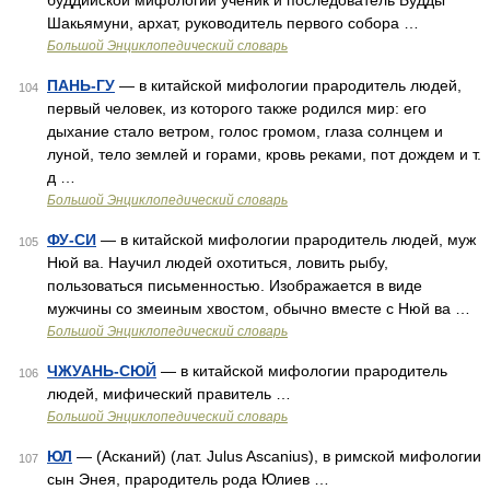
буддийской мифологии ученик и последователь Будды
Шакьямуни, архат, руководитель первого собора …
Большой Энциклопедический словарь
ПАНЬ-ГУ
— в китайской мифологии прародитель людей,
104
первый человек, из которого также родился мир: его
дыхание стало ветром, голос громом, глаза солнцем и
луной, тело землей и горами, кровь реками, пот дождем и т.
д …
Большой Энциклопедический словарь
ФУ-СИ
— в китайской мифологии прародитель людей, муж
105
Нюй ва. Научил людей охотиться, ловить рыбу,
пользоваться письменностью. Изображается в виде
мужчины со змеиным хвостом, обычно вместе с Нюй ва …
Большой Энциклопедический словарь
ЧЖУАНЬ-СЮЙ
— в китайской мифологии прародитель
106
людей, мифический правитель …
Большой Энциклопедический словарь
ЮЛ
— (Асканий) (лат. Julus Ascanius), в римской мифологии
107
сын Энея, прародитель рода Юлиев …