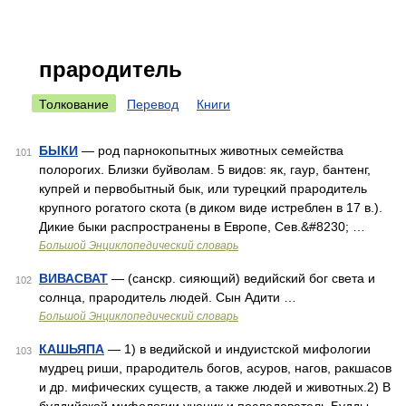
прародитель
Толкование
Перевод
Книги
БЫКИ
— род парнокопытных животных семейства
101
полорогих. Близки буйволам. 5 видов: як, гаур, бантенг,
купрей и первобытный бык, или турецкий прародитель
крупного рогатого скота (в диком виде истреблен в 17 в.).
Дикие быки распространены в Европе, Сев.&#8230; …
Большой Энциклопедический словарь
ВИВАСВАТ
— (санскр. сияющий) ведийский бог света и
102
солнца, прародитель людей. Сын Адити …
Большой Энциклопедический словарь
КАШЬЯПА
— 1) в ведийской и индуистской мифологии
103
мудрец риши, прародитель богов, асуров, нагов, ракшасов
и др. мифических существ, а также людей и животных.2) В